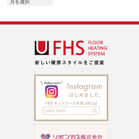
ー
カ
イ
ブ