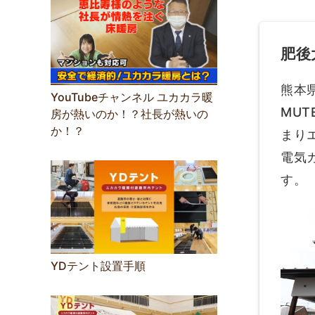
肥後
熊本
YouTubeチャンネル ユカカラ暖
MU
房が熱いのか！？社長が熱いの
か！？
まり
電気
す。
YDテント設置手順