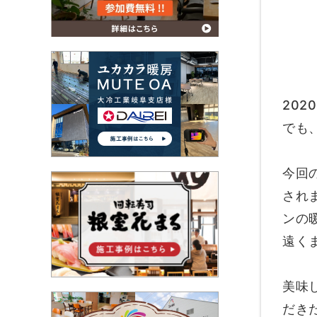
20
でも
今回
され
ンの
遠く
美味
だき