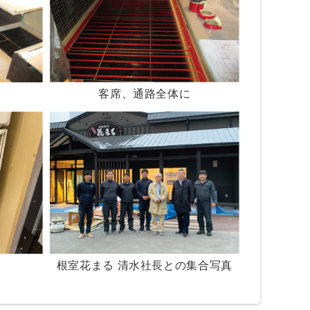
客席、通路全体に
根室花まる 清水社長との集合写真