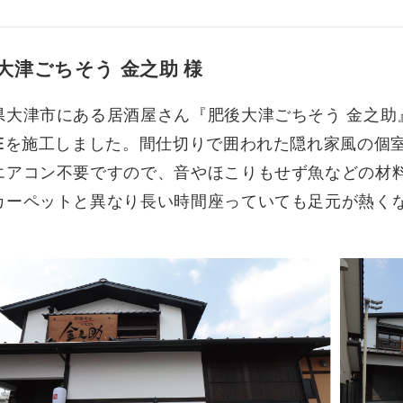
大津ごちそう 金之助 様
県大津市にある居酒屋さん『肥後大津ごちそう 金之助
TEを施工しました。間仕切りで囲われた隠れ家風の個
エアコン不要ですので、音やほこりもせず魚などの材
カーペットと異なり長い時間座っていても足元が熱く