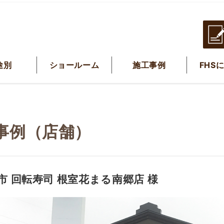
途別
ショールーム
施工事例
FHS
事例（店舗）
市 回転寿司 根室花まる南郷店 様