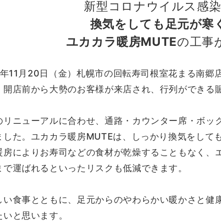
新型コロナウイルス感
換気をしても足元が寒
ユカカラ暖房MUTE
の工事
20年11月20日（金）札幌市の回転寿司根室花まる南
、開店前から大勢のお客様が来店され、行列ができる
のリニューアルに合わせ、通路・カウンター席・ボック
ました。ユカカラ暖房MUTEは、しっかり換気をして
暖房によりお寿司などの食材が乾燥することもなく、
まで運ばれるといったリスクも低減できます。
しい食事とともに、足元からのやわらかい暖かさと健
たいと思います。