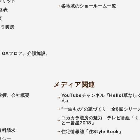
メリット
各地域のショールーム一覧
格表
類
カラ暖房
、OAフロア、介護施設、
メディア関連
挨拶、会社概要
YouTubeチャンネル『Hello!草なし
ん』
”一生もの”の家づくり 全6回シリー
ユカカラ暖房の魅力 テレビ番組「く
と一番星2018」
資料請求
住宅情報誌「住Style Book」
リシー