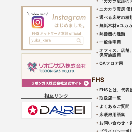
ユカカラ暖房の
ユカカラ暖房 価
選べる床材の種
無垢木材×ユカ
熱源機の種類
一般住宅用
オフィス、店舗
保育施設用
OAフロア用
FHS
FHSとは、代表
相互リンク
取扱店一覧
よくあるご質問
床暖房用語集
お問い合わせ・
プライバシーポ