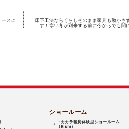
リースに
床下工法ならくらしそのまま家具も動かさ
す！寒い冬が到来する前に今からでも間
ショールーム
は
ユカカラ暖房体験型ショールーム
（Rism）