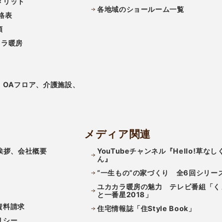
メリット
各地域のショールーム一覧
格表
類
カラ暖房
、OAフロア、介護施設、
メディア関連
挨拶、会社概要
YouTubeチャンネル『Hello!草なし
ん』
”一生もの”の家づくり 全6回シリー
ユカカラ暖房の魅力 テレビ番組「く
と一番星2018」
資料請求
住宅情報誌「住Style Book」
リシー