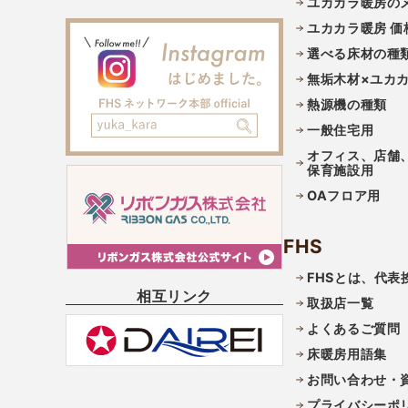
ユカカラ暖房の
ユカカラ暖房 価
選べる床材の種
無垢木材×ユカ
熱源機の種類
一般住宅用
オフィス、店舗
保育施設用
OAフロア用
FHS
FHSとは、代表
相互リンク
取扱店一覧
よくあるご質問
床暖房用語集
お問い合わせ・
プライバシーポ