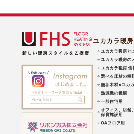
ユカカラ暖房
ユカカラ暖房と
ユカカラ暖房の
ユカカラ暖房 価
選べる床材の種
無垢木材×ユカ
熱源機の種類
一般住宅用
オフィス、店舗
保育施設用
OAフロア用