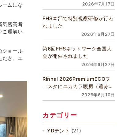
館床暖房などあらゆるご要望に
2026年7月17日
ルームにな
対応できます
FHS本部で特別視察研修が行わ
高気密高断
れました
をご理解い
2026年6月27日
第6回FHSネットワーク全国大
のショール
会が開催されました
ただき、ユ
2026年6月27日
Rinnai 2026PremiumECOフ
ェスタにユカカラ暖房（遠赤外
線温水式床暖房）が展示されま
2026年6月10日
す
カテゴリー
YDテント
(21)