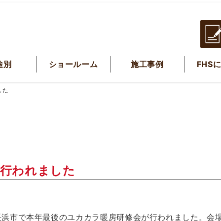
途別
ショールーム
施工事例
FHS
した
が行われました
賀県長浜市で本年最後のユカカラ暖房研修会が行われました。会