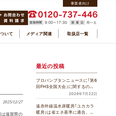
事業者向け
について
メディア関連
取扱店一覧
最近の投稿
プロパンブタンニュースに｢第6
回FHS全国大会｣に関するの記
事が掲載されました
2026年7月22日
2025/12/27
遠赤外線温水床暖房｢ユカカラ
暖房｣は省エネ基準に適合。全
場は滋賀県の