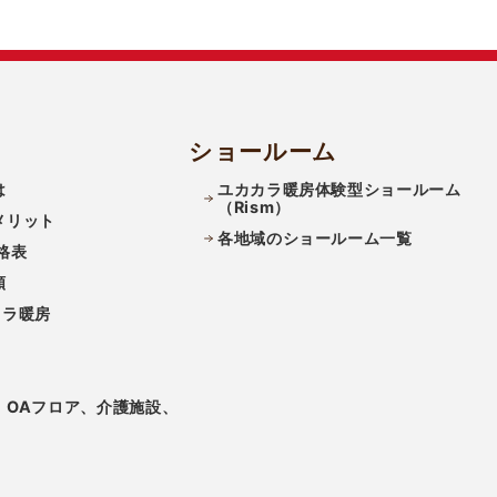
ショールーム
は
ユカカラ暖房体験型ショールーム
（Rism）
メリット
各地域のショールーム一覧
格表
類
カラ暖房
、OAフロア、介護施設、