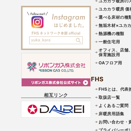
ユカカラ暖房の
ユカカラ暖房 価
選べる床材の種
無垢木材×ユカ
熱源機の種類
一般住宅用
オフィス、店舗
保育施設用
OAフロア用
FHS
FHSとは、代表
相互リンク
取扱店一覧
よくあるご質問
床暖房用語集
お問い合わせ・
プライバシーポ