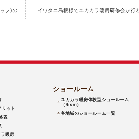
ップ)の
イワタニ島根様でユカカラ暖房研修会が行
ショールーム
は
ユカカラ暖房体験型ショールーム
（Rism）
メリット
各地域のショールーム一覧
格表
類
カラ暖房