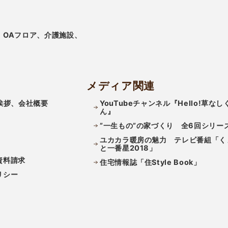
、OAフロア、介護施設、
メディア関連
挨拶、会社概要
YouTubeチャンネル『Hello!草なし
ん』
”一生もの”の家づくり 全6回シリー
ユカカラ暖房の魅力 テレビ番組「く
と一番星2018」
資料請求
住宅情報誌「住Style Book」
リシー