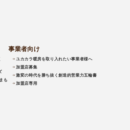
事業者向け
く
ユカカラ暖房を取り入れたい事業者様へ
加盟店募集
ズ
激変の時代を勝ち抜く創造的営業力五輪書
まも
加盟店専用