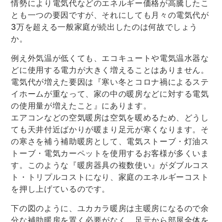
情勢により電気代などのエネルギー価格が高騰したこ
とも一つの要因ですが、それにしても月々の電気代が
3万を超える一般家庭が続出したのは何故でしょう
か。
例え外気温が低くても、エコキュートや電気温水器な
どに使用する電力が大きく増えることはありません。
電気代が増えた要因は『寒い冬とコロナ禍によるステ
イホームが重なって、家の中の暖房などに対する電気
の使用量が増えたこと』にあります。
エアコンなどの空気暖房は空気を暖めるため、どうし
ても天井付近ばかりが暖まり足元が寒くなります。そ
の寒さを補う補助暖房として、電気ストーブ・灯油ス
トーブ・電気カーペットを使用するお客様が多くいま
す。このような『暖房器具の複数使い』がダブルコス
ト・トリプルコストになり、家庭のエネルギーコスト
を押し上げているのです。
下の図のように、ユカカラ暖房は主暖房になるので余
分な補助暖房を置く必要がなく、足元から部屋全体を