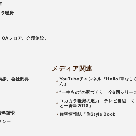
類
カラ暖房
、OAフロア、介護施設、
メディア関連
挨拶、会社概要
YouTubeチャンネル『Hello!草なし
ん』
”一生もの”の家づくり 全6回シリー
ユカカラ暖房の魅力 テレビ番組「く
と一番星2018」
資料請求
住宅情報誌「住Style Book」
リシー