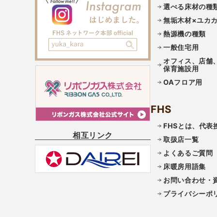
選べる床材の種
無垢木材×ユカ
熱源機の種類
一般住宅用
オフィス、店舗
保育施設用
OAフロア用
FHS
FHSとは、代表
相互リンク
取扱店一覧
よくあるご質問
床暖房用語集
お問い合わせ・
プライバシーポ