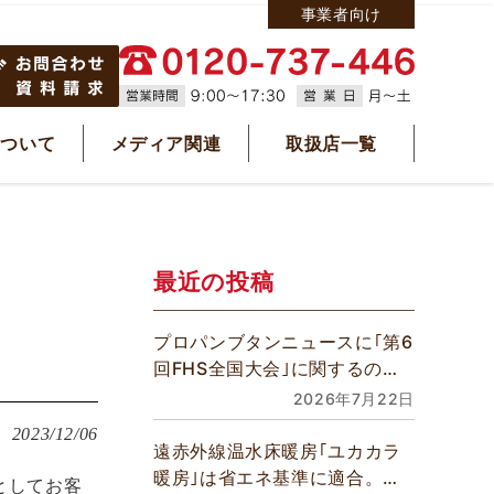
事業者向け
について
メディア関連
取扱店一覧
最近の投稿
プロパンブタンニュースに｢第6
回FHS全国大会｣に関するの記
事が掲載されました
2026年7月22日
2023/12/06
遠赤外線温水床暖房｢ユカカラ
暖房｣は省エネ基準に適合。全
としてお客