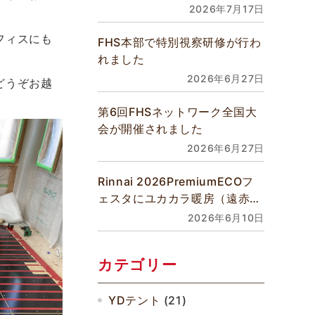
館床暖房などあらゆるご要望に
2026年7月17日
対応できます
フィスにも
FHS本部で特別視察研修が行わ
れました
2026年6月27日
どうぞお越
第6回FHSネットワーク全国大
会が開催されました
2026年6月27日
Rinnai 2026PremiumECOフ
ェスタにユカカラ暖房（遠赤外
線温水式床暖房）が展示されま
2026年6月10日
す
カテゴリー
YDテント
(21)