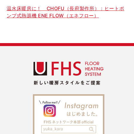
温水床暖房に！ CHOFU（長府製作所）：ヒートポ
ンプ式熱源機 ENE FLOW（エネフロー）