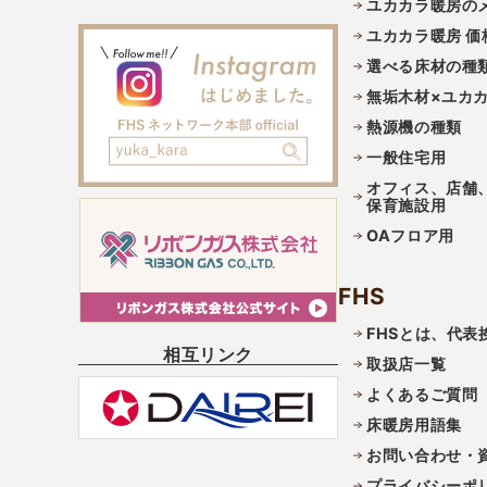
ユカカラ暖房の
ユカカラ暖房 価
選べる床材の種
無垢木材×ユカ
熱源機の種類
一般住宅用
オフィス、店舗
保育施設用
OAフロア用
FHS
FHSとは、代表
相互リンク
取扱店一覧
よくあるご質問
床暖房用語集
お問い合わせ・
プライバシーポ