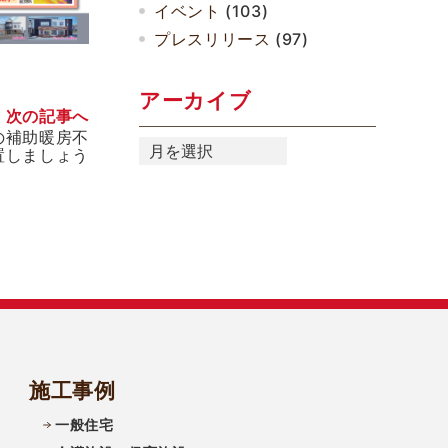
イベント
(103)
プレスリリース
(97)
アーカイブ
次の記事へ
の補助暖房不
ア
置しましょう
ー
カ
イ
ブ
施工事例
一般住宅