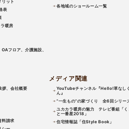
メリット
各地域のショールーム一覧
格表
類
カラ暖房
、OAフロア、介護施設、
メディア関連
挨拶、会社概要
YouTubeチャンネル『Hello!草なし
ん』
”一生もの”の家づくり 全6回シリー
ユカカラ暖房の魅力 テレビ番組「く
と一番星2018」
資料請求
住宅情報誌「住Style Book」
リシー