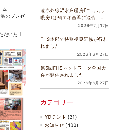
ーム
遠赤外線温水床暖房｢ユカカラ
念品のプレゼ
暖房｣は省エネ基準に適合。全
館床暖房などあらゆるご要望に
2026年7月17日
対応できます
ただいた上
FHS本部で特別視察研修が行わ
れました
2026年6月27日
第6回FHSネットワーク全国大
会が開催されました
2026年6月27日
カテゴリー
YDテント
(21)
お知らせ
(400)